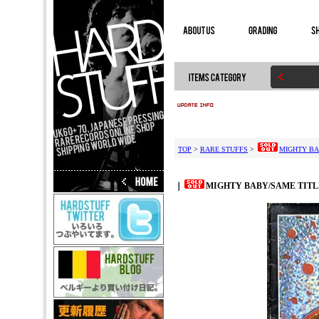
TOP
>
RARE STUFFS
>
MIGHTY BA
｜
MIGHTY BABY/SAME TITL