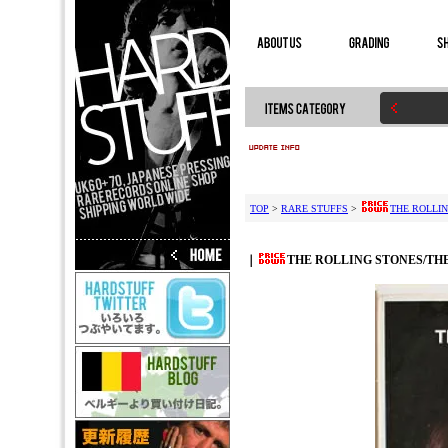
TOP
>
RARE STUFFS
>
THE ROLLIN
｜
THE ROLLING STONES/THE