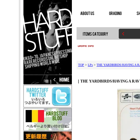
TOP
>
LPs
>
THE YARDBIRDS/HAVING A R
｜THE YARDBIRDS/HAVING A RAV