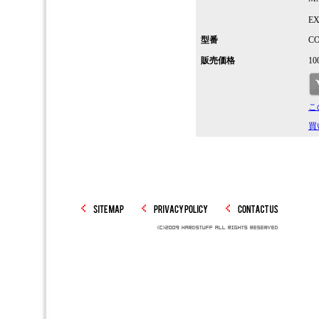
EX
型番
CO
販売価格
10
こ
買