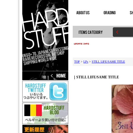
TOP
>
LPs
>
STILL LIFE/SAME TITLE
｜STILL LIFE/SAME TITLE