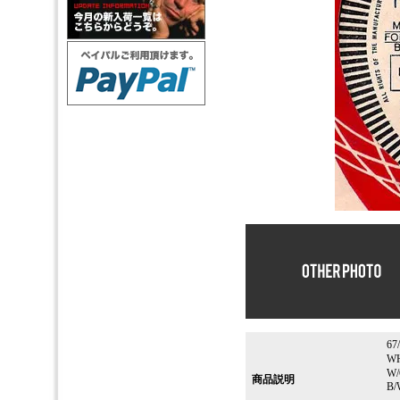
67
W
W/
商品説明
B/