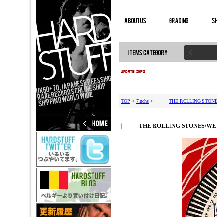
TOP
>
7inchs
>
THE ROLLING STON
｜
THE ROLLING STONES/WE